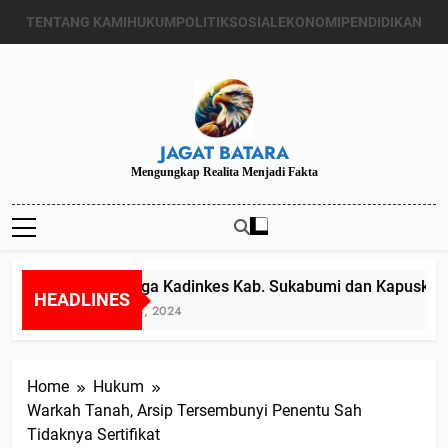
Skip
TENTANG KAMI
HUKUM
POLITIK
SOSIAL
EKONOMI
PENDIDIKAN
to
content
JAGAT BATARA
Mengungkap Realita Menjadi Fakta
Diduga Kadinkes Kab. Sukabumi dan Kapuskesma
HEADLINES
Juli 24, 2024
Home
Hukum
Warkah Tanah, Arsip Tersembunyi Penentu Sah
Tidaknya Sertifikat