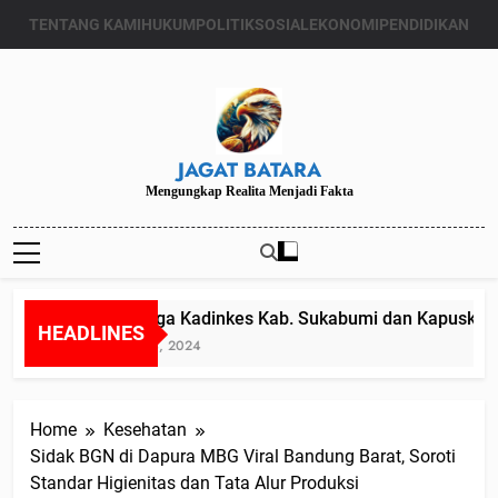
Skip
TENTANG KAMI
HUKUM
POLITIK
SOSIAL
EKONOMI
PENDIDIKAN
to
content
JAGAT BATARA
Mengungkap Realita Menjadi Fakta
Diduga Kadinkes Kab. Sukabumi dan Kapuskesmas
HEADLINES
Juli 24, 2024
Home
Kesehatan
Sidak BGN di Dapura MBG Viral Bandung Barat, Soroti
Standar Higienitas dan Tata Alur Produksi