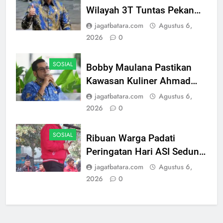
Wilayah 3T Tuntas Pekan
Ini, Integrasi Data MBG
jagatbatara.com
Agustus 6,
Hampir Rampung
2026
0
SOSIAL
Bobby Maulana Pastikan
Kawasan Kuliner Ahmad
Yani Tetap Bersih, Pemkot
jagatbatara.com
Agustus 6,
Sukabumi Perkuat Penataan
2026
0
Pedagang dan Pengelolaan
Sampah
SOSIAL
Ribuan Warga Padati
Peringatan Hari ASI Sedunia
di Cibadak, PDIP Tegaskan
jagatbatara.com
Agustus 6,
ASI adalah Investasi
2026
0
Peradaban dan Upaya
Cegah Stunting