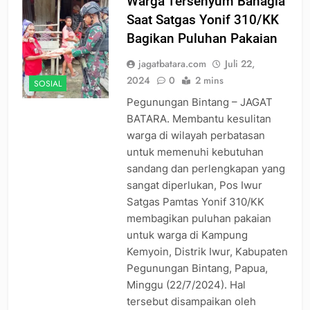
Warga Tersenyum Bahagia
Saat Satgas Yonif 310/KK
Bagikan Puluhan Pakaian
jagatbatara.com
Juli 22,
2024
0
2 mins
SOSIAL
Pegunungan Bintang – JAGAT
BATARA. Membantu kesulitan
warga di wilayah perbatasan
untuk memenuhi kebutuhan
sandang dan perlengkapan yang
sangat diperlukan, Pos Iwur
Satgas Pamtas Yonif 310/KK
membagikan puluhan pakaian
untuk warga di Kampung
Kemyoin, Distrik Iwur, Kabupaten
Pegunungan Bintang, Papua,
Minggu (22/7/2024). Hal
tersebut disampaikan oleh