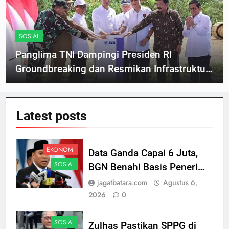
SOSIAL
Panglima TNI Dampingi Presiden RI
Groundbreaking dan Resmikan Infrastruktur
di IKN
Latest
posts
EKONOMI
Data Ganda Capai 6 Juta,
SOSIAL
BGN Benahi Basis Penerima
Program Makan Bergizi
jagatbatara.com
Agustus 6,
Gratis
2026
0
SOSIAL
Zulhas Pastikan SPPG di