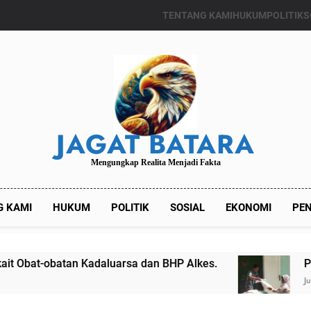
TENTANG KAMI
HUKUM
POLITIK
S
JAGAT BATARA
Mengungkap Realita Menjadi Fakta
G KAMI
HUKUM
POLITIK
SOSIAL
EKONOMI
PEN
daluarsa dan BHP Alkes.
Pemdes Kalianget T
Juli 24, 2024