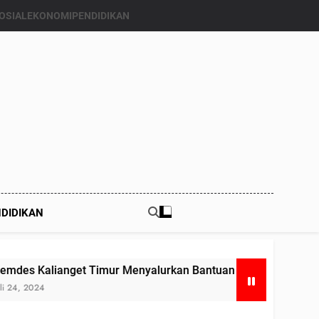
OSIAL
EKONOMI
PENDIDIKAN
DIDIKAN
imur Menyalurkan Bantuan Beras Bapang (Bantuan Pangan) k