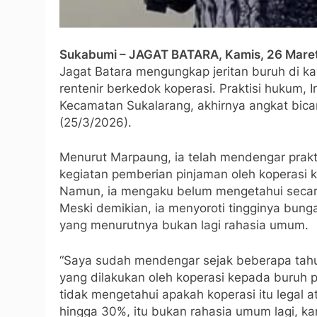
Sukabumi – JAGAT BATARA, Kamis, 26 Mare
Jagat Batara mengungkap jeritan buruh di kaw
rentenir berkedok koperasi. Praktisi hukum,
Kecamatan Sukalarang, akhirnya angkat bica
(25/3/2026).
Menurut Marpaung, ia telah mendengar prakti
kegiatan pemberian pinjaman oleh koperasi k
Namun, ia mengaku belum mengetahui secara p
Meski demikian, ia menyoroti tingginya bun
yang menurutnya bukan lagi rahasia umum.
“Saya sudah mendengar sejak beberapa tahu
yang dilakukan oleh koperasi kepada buruh p
tidak mengetahui apakah koperasi itu legal a
hingga 30%, itu bukan rahasia umum lagi, ka