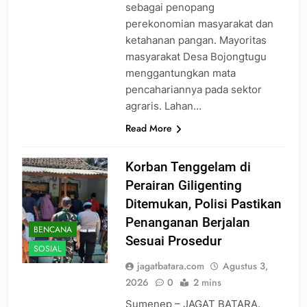
sebagai penopang
perekonomian masyarakat dan
ketahanan pangan. Mayoritas
masyarakat Desa Bojongtugu
menggantungkan mata
pencahariannya pada sektor
agraris. Lahan…
Read More
Korban Tenggelam di
Perairan Giligenting
Ditemukan, Polisi Pastikan
Penanganan Berjalan
BENCANA
Sesuai Prosedur
SOSIAL
jagatbatara.com
Agustus 3,
2026
0
2 mins
Sumenep – JAGAT BATARA.