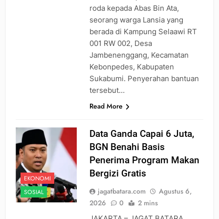
roda kepada Abas Bin Ata,
seorang warga Lansia yang
berada di Kampung Selaawi RT
001 RW 002, Desa
Jambenenggang, Kecamatan
Kebonpedes, Kabupaten
Sukabumi. Penyerahan bantuan
tersebut…
Read More
Data Ganda Capai 6 Juta,
BGN Benahi Basis
Penerima Program Makan
Bergizi Gratis
EKONOMI
jagatbatara.com
Agustus 6,
SOSIAL
2026
0
2 mins
JAKARTA – JAGAT BATARA.