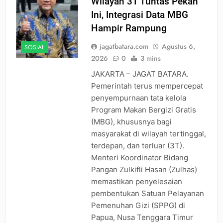
Wilayah 3T Tuntas Pekan
Ini, Integrasi Data MBG
Hampir Rampung
jagatbatara.com
Agustus 6,
SOSIAL
2026
0
3 mins
JAKARTA – JAGAT BATARA.
Pemerintah terus mempercepat
penyempurnaan tata kelola
Program Makan Bergizi Gratis
(MBG), khususnya bagi
masyarakat di wilayah tertinggal,
terdepan, dan terluar (3T).
Menteri Koordinator Bidang
Pangan Zulkifli Hasan (Zulhas)
memastikan penyelesaian
pembentukan Satuan Pelayanan
Pemenuhan Gizi (SPPG) di
Papua, Nusa Tenggara Timur