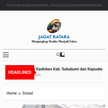
Skip
TENTANG KAMI
HUKUM
POLITIK
SOSIAL
EKONOMI
PENDIDIKAN
to
content
JAGAT BATARA
Mengungkap Realita Menjadi Fakta
Diduga Kadinkes Kab. Sukabumi dan Kapuskesmas m
HEADLINES
Juli 24, 2024
Home
Sosial