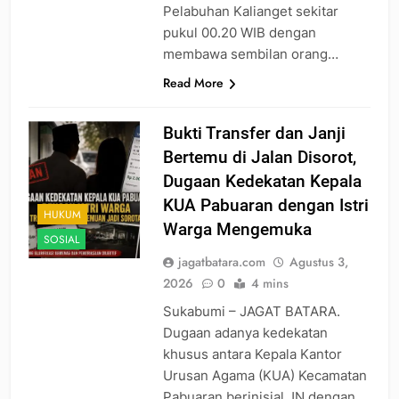
Pelabuhan Kalianget sekitar
pukul 00.20 WIB dengan
membawa sembilan orang…
Read More
Bukti Transfer dan Janji
Bertemu di Jalan Disorot,
Dugaan Kedekatan Kepala
KUA Pabuaran dengan Istri
HUKUM
Warga Mengemuka
SOSIAL
jagatbatara.com
Agustus 3,
2026
0
4 mins
Sukabumi – JAGAT BATARA.
Dugaan adanya kedekatan
khusus antara Kepala Kantor
Urusan Agama (KUA) Kecamatan
Pabuaran berinisial JN dengan