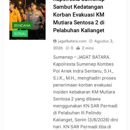
Sambut Kedatangan
Korban Evakuasi KM
Mutiara Sentosa 2 di
BENCANA
Pelabuhan Kalianget
SOSIAL
jagatbatara.com
Agustus 3,
2026
0
2 mins
Sumenep – JAGAT BATARA.
Kapolresta Sumenep Kombes
Pol Ariek Indra Sentanu, S.H.,
S.I.K., M.H., menghadiri proses
penerimaan korban evakuasi
insiden kebakaran KM Mutiara
Sentosa 2 yang dibawa
menggunakan KN SAR Permadi
di Pelabuhan III Pelindo
Kalianget, Senin (3/8/2026) dini
hari. KN SAR Permadi tiba di