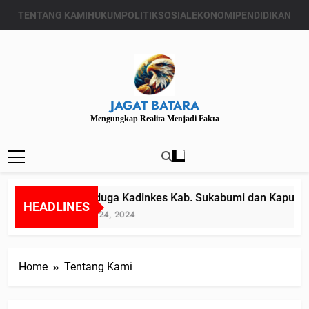
Skip
TENTANG KAMI
HUKUM
POLITIK
SOSIAL
EKONOMI
PENDIDIKAN
to
content
JAGAT BATARA
Mengungkap Realita Menjadi Fakta
Diduga Kadinkes Kab. Sukabumi dan Kapuske
HEADLINES
Juli 24, 2024
Home
Tentang Kami