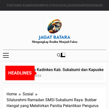
Skip
TENTANG KAMI
HUKUM
POLITIK
SOSIAL
EKONOMI
PENDIDIKAN
to
content
JAGAT BATARA
Mengungkap Realita Menjadi Fakta
Diduga Kadinkes Kab. Sukabumi dan Kapuskesmas 
HEADLINES
Juli 24, 2024
Home
Sosial
Silaturahmi Ramadan SMSI Sukabumi Raya: Bukber
Hangat yang Melahirkan Panitia Pelantikan Pengurus