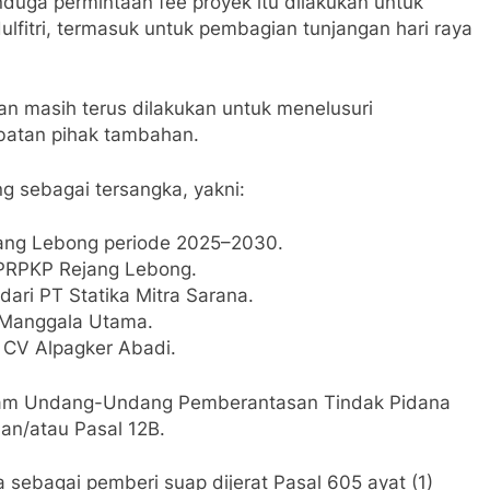
uga permintaan fee proyek itu dilakukan untuk
lfitri, termasuk untuk pembagian tunjangan hari raya
 masih terus dilakukan untuk menelusuri
ibatan pihak tambahan.
g sebagai tersangka, yakni:
ang Lebong periode 2025–2030.
PRPKP Rejang Lebong.
ari PT Statika Mitra Sarana.
 Manggala Utama.
 CV Alpagker Abadi.
dalam Undang-Undang Pemberantasan Tindak Pidana
dan/atau Pasal 12B.
 sebagai pemberi suap dijerat Pasal 605 ayat (1)