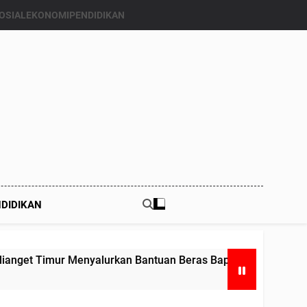
OSIAL
EKONOMI
PENDIDIKAN
DIDIKAN
r Menyalurkan Bantuan Beras Bapang (Bantuan Pangan) ke E