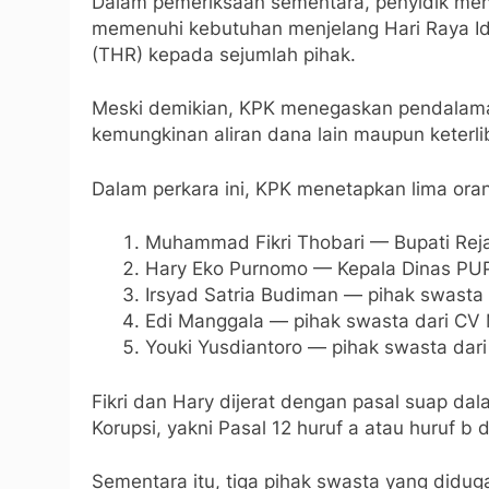
Dalam pemeriksaan sementara, penyidik mend
memenuhi kebutuhan menjelang Hari Raya Idu
(THR) kepada sejumlah pihak.
Meski demikian, KPK menegaskan pendalaman
kemungkinan aliran dana lain maupun keterl
Dalam perkara ini, KPK menetapkan lima oran
Muhammad Fikri Thobari — Bupati Rej
Hary Eko Purnomo — Kepala Dinas PU
Irsyad Satria Budiman — pihak swasta d
Edi Manggala — pihak swasta dari CV
Youki Yusdiantoro — pihak swasta dari
Fikri dan Hary dijerat dengan pasal suap 
Korupsi, yakni Pasal 12 huruf a atau huruf b 
Sementara itu, tiga pihak swasta yang diduga