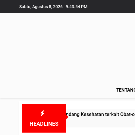
Skip
Sabtu, Agustus 8, 2026
9:43:54 PM
to
content
TENTAN
anggar Undang undang Kesehatan terkait Obat-obatan Kadal
HEADLINES