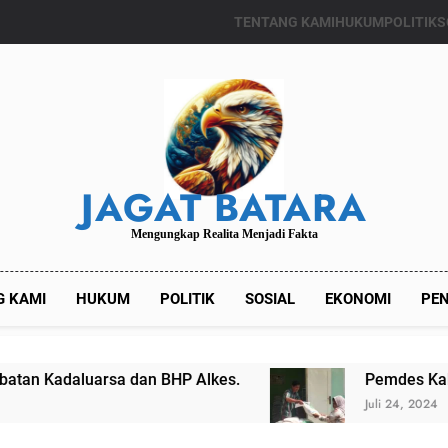
TENTANG KAMI
HUKUM
POLITIK
S
JAGAT BATARA
Mengungkap Realita Menjadi Fakta
G KAMI
HUKUM
POLITIK
SOSIAL
EKONOMI
PEN
uarsa dan BHP Alkes.
Pemdes Kalianget Timu
Juli 24, 2024