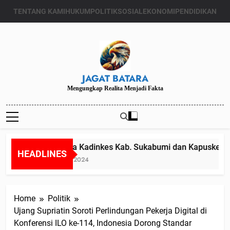
Skip
TENTANG KAMI
HUKUM
POLITIK
SOSIAL
EKONOMI
PENDIDIKAN
to
content
JAGAT BATARA
Mengungkap Realita Menjadi Fakta
Diduga Kadinkes Kab. Sukabumi dan Kapuskesmas 
HEADLINES
Juli 24, 2024
Home
Politik
Ujang Supriatin Soroti Perlindungan Pekerja Digital di
Konferensi ILO ke-114, Indonesia Dorong Standar