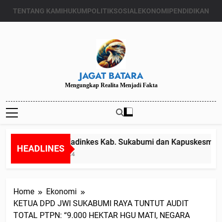
Skip
TENTANG KAMI
HUKUM
POLITIK
SOSIAL
EKONOMI
PENDIDIKAN
to
content
JAGAT BATARA
Mengungkap Realita Menjadi Fakta
Diduga Kadinkes Kab. Sukabumi dan Kapuskesmas mel
HEADLINES
Juli 24, 2024
Home
Ekonomi
KETUA DPD JWI SUKABUMI RAYA TUNTUT AUDIT
TOTAL PTPN: “9.000 HEKTAR HGU MATI, NEGARA