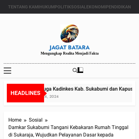
Skip
TENTANG KAMI
HUKUM
POLITIK
SOSIAL
EKONOMI
PENDIDIKAN
to
content
JAGAT BATARA
Mengungkap Realita Menjadi Fakta
Diduga Kadinkes Kab. Sukabumi dan Kapuskesma
HEADLINES
Juli 24, 2024
Home
Sosial
Damkar Sukabumi Tangani Kebakaran Rumah Tinggal
di Sukaraja, Wujudkan Pelayanan Dasar kepada