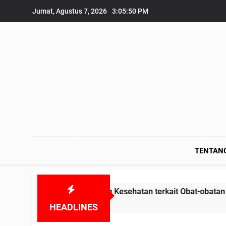
Skip
Jumat, Agustus 7, 2026
3:05:52 PM
to
content
TENTAN
g Kesehatan terkait Obat-obatan Kadaluarsa dan BHP Alkes.
HEADLINES