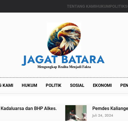
TENTANG KAMI
HUKUM
POLITIK
S
JAGAT BATARA
Mengungkap Realita Menjadi Fakta
G KAMI
HUKUM
POLITIK
SOSIAL
EKONOMI
PEN
Pemdes Kalianget Timur Menyalurkan Bantu
Juli 24, 2024