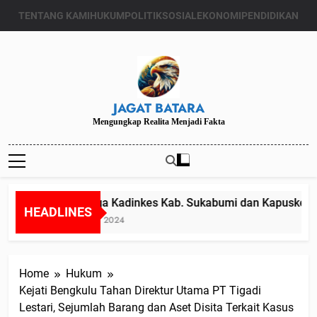
Skip
TENTANG KAMI
HUKUM
POLITIK
SOSIAL
EKONOMI
PENDIDIKAN
to
content
JAGAT BATARA
Mengungkap Realita Menjadi Fakta
Diduga Kadinkes Kab. Sukabumi dan Kapuskesmas
HEADLINES
Juli 24, 2024
Home
Hukum
Kejati Bengkulu Tahan Direktur Utama PT Tigadi
Lestari, Sejumlah Barang dan Aset Disita Terkait Kasus