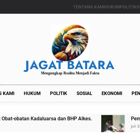
TENTANG KAMI
HUKUM
POLITIK
S
JAGAT BATARA
Mengungkap Realita Menjadi Fakta
G KAMI
HUKUM
POLITIK
SOSIAL
EKONOMI
PEN
Kadaluarsa dan BHP Alkes.
Pemdes Kalianget
Juli 24, 2024