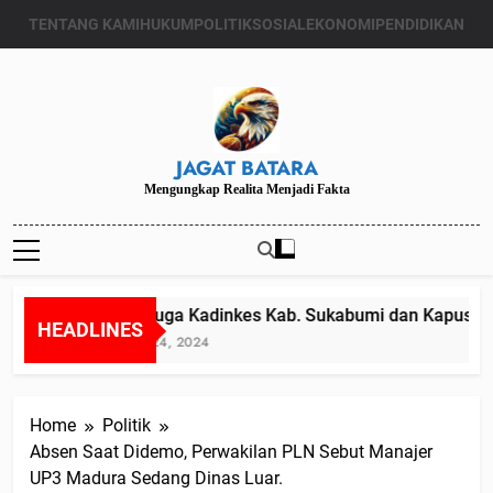
Skip
TENTANG KAMI
HUKUM
POLITIK
SOSIAL
EKONOMI
PENDIDIKAN
to
content
JAGAT BATARA
Mengungkap Realita Menjadi Fakta
Diduga Kadinkes Kab. Sukabumi dan Kapuskesm
HEADLINES
Juli 24, 2024
Home
Politik
Absen Saat Didemo, Perwakilan PLN Sebut Manajer
UP3 Madura Sedang Dinas Luar.