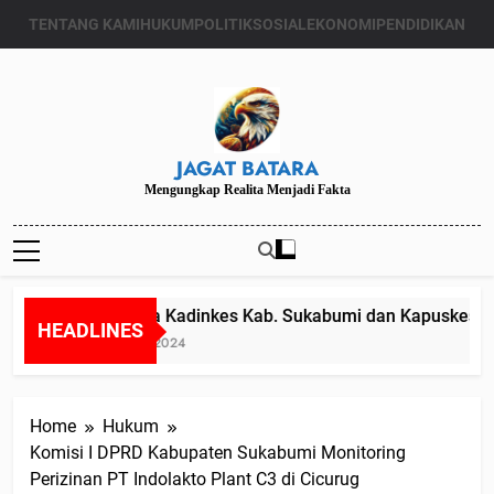
Skip
TENTANG KAMI
HUKUM
POLITIK
SOSIAL
EKONOMI
PENDIDIKAN
to
content
JAGAT BATARA
Mengungkap Realita Menjadi Fakta
Diduga Kadinkes Kab. Sukabumi dan Kapuskesmas m
HEADLINES
Juli 24, 2024
Home
Hukum
Komisi I DPRD Kabupaten Sukabumi Monitoring
Perizinan PT Indolakto Plant C3 di Cicurug