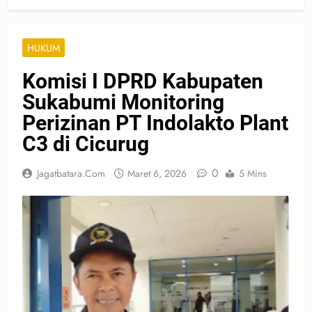
HUKUM
Komisi I DPRD Kabupaten
Sukabumi Monitoring
Perizinan PT Indolakto Plant
C3 di Cicurug
0
Jagatbatara.com
Maret 6, 2026
5 Mins