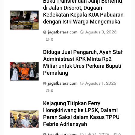
Bukti Transfer dan Janji Bertemu
di Jalan Disorot, Dugaan
Kedekatan Kepala KUA Pabuaran
dengan Istri Warga Mengemuka
jagatbatara.com
Agustus 3, 2026
0
Diduga Jual Pengaruh, Ayah Staf
Administrasi KPK Minta Rp2
Miliar untuk Urus Perkara Bupati
Pemalang
jagatbatara.com
Agustus 1, 2026
0
Kejagung Titipkan Ferry
Hongkiriwang ke LPSK, Dalami
Peran Saksi dalam Kasus TPPU
Febrie Adriansyah
jagatbatara.com
Juli 31, 2026
0