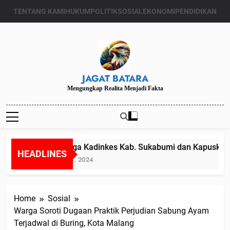
Skip
TENTANG KAMI
HUKUM
POLITIK
SOSIAL
EKONOMI
PENDIDIKAN
to
content
JAGAT BATARA
Mengungkap Realita Menjadi Fakta
Diduga Kadinkes Kab. Sukabumi dan Kapuskesma
HEADLINES
Juli 24, 2024
Home
Sosial
Warga Soroti Dugaan Praktik Perjudian Sabung Ayam
Terjadwal di Buring, Kota Malang