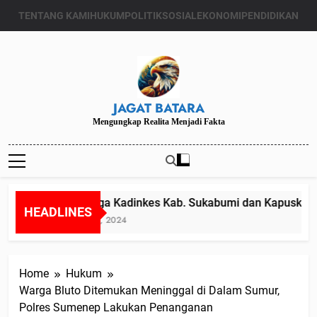
Skip
TENTANG KAMI
HUKUM
POLITIK
SOSIAL
EKONOMI
PENDIDIKAN
to
content
JAGAT BATARA
Mengungkap Realita Menjadi Fakta
Diduga Kadinkes Kab. Sukabumi dan Kapuskesma
HEADLINES
Juli 24, 2024
Home
Hukum
Warga Bluto Ditemukan Meninggal di Dalam Sumur,
Polres Sumenep Lakukan Penanganan