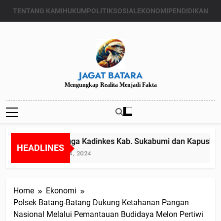
Skip
TENTANG KAMI
HUKUM
POLITIK
SOSIAL
EKONOMI
PENDIDIKAN
to
content
JAGAT BATARA
Mengungkap Realita Menjadi Fakta
Diduga Kadinkes Kab. Sukabumi dan Kapuskesma
HEADLINES
Juli 24, 2024
Home
Ekonomi
Polsek Batang-Batang Dukung Ketahanan Pangan
Nasional Melalui Pemantauan Budidaya Melon Pertiwi