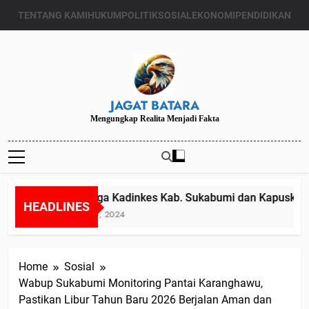
Skip
TENTANG KAMI
HUKUM
POLITIK
SOSIAL
EKONOMI
PENDIDIKAN
to
content
JAGAT BATARA
Mengungkap Realita Menjadi Fakta
Diduga Kadinkes Kab. Sukabumi dan Kapuskesma
HEADLINES
Juli 24, 2024
Home
Sosial
Wabup Sukabumi Monitoring Pantai Karanghawu,
Pastikan Libur Tahun Baru 2026 Berjalan Aman dan