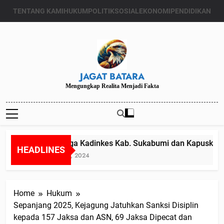
Skip
TENTANG KAMI
HUKUM
POLITIK
SOSIAL
EKONOMI
PENDIDIKAN
to
content
JAGAT BATARA
Mengungkap Realita Menjadi Fakta
Diduga Kadinkes Kab. Sukabumi dan Kapuskesmas
HEADLINES
Juli 24, 2024
Home
Hukum
Sepanjang 2025, Kejagung Jatuhkan Sanksi Disiplin
kepada 157 Jaksa dan ASN, 69 Jaksa Dipecat dan