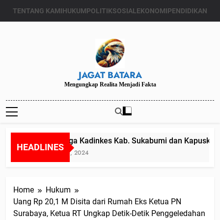
Skip
TENTANG KAMI
HUKUM
POLITIK
SOSIAL
EKONOMI
PENDIDIKAN
to
content
JAGAT BATARA
Mengungkap Realita Menjadi Fakta
Diduga Kadinkes Kab. Sukabumi dan Kapuskesma
HEADLINES
Juli 24, 2024
Home
Hukum
Uang Rp 20,1 M Disita dari Rumah Eks Ketua PN
Surabaya, Ketua RT Ungkap Detik-Detik Penggeledahan