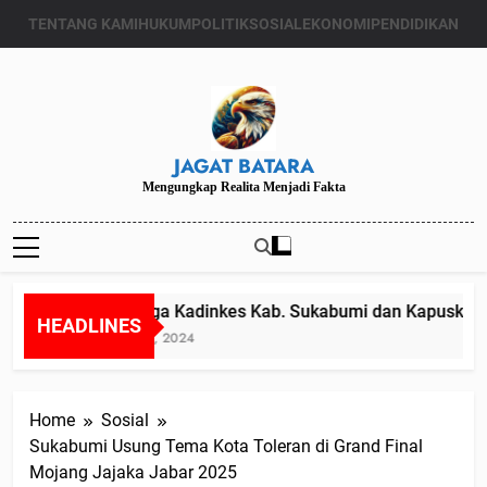
Skip
TENTANG KAMI
HUKUM
POLITIK
SOSIAL
EKONOMI
PENDIDIKAN
to
content
JAGAT BATARA
Mengungkap Realita Menjadi Fakta
Diduga Kadinkes Kab. Sukabumi dan Kapuskesmas
HEADLINES
Juli 24, 2024
Home
Sosial
Sukabumi Usung Tema Kota Toleran di Grand Final
Mojang Jajaka Jabar 2025