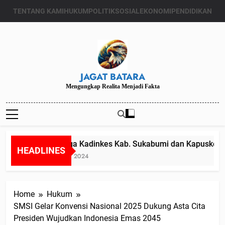
Skip
TENTANG KAMI
HUKUM
POLITIK
SOSIAL
EKONOMI
PENDIDIKAN
to
content
JAGAT BATARA
Mengungkap Realita Menjadi Fakta
Diduga Kadinkes Kab. Sukabumi dan Kapuskesmas
HEADLINES
Juli 24, 2024
Home
Hukum
SMSI Gelar Konvensi Nasional 2025 Dukung Asta Cita
Presiden Wujudkan Indonesia Emas 2045