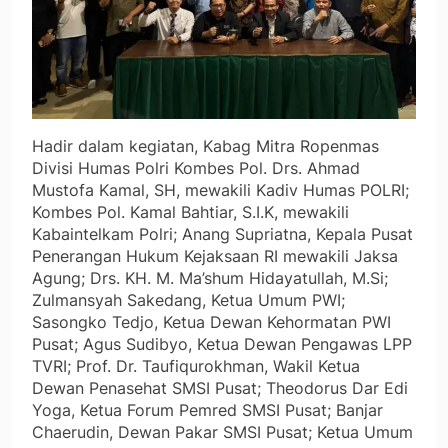
Hadir dalam kegiatan, Kabag Mitra Ropenmas
Divisi Humas Polri Kombes Pol. Drs. Ahmad
Mustofa Kamal, SH, mewakili Kadiv Humas POLRI;
Kombes Pol. Kamal Bahtiar, S.I.K, mewakili
Kabaintelkam Polri; Anang Supriatna, Kepala Pusat
Penerangan Hukum Kejaksaan RI mewakili Jaksa
Agung; Drs. KH. M. Ma’shum Hidayatullah, M.Si;
Zulmansyah Sakedang, Ketua Umum PWI;
Sasongko Tedjo, Ketua Dewan Kehormatan PWI
Pusat; Agus Sudibyo, Ketua Dewan Pengawas LPP
TVRI; Prof. Dr. Taufiqurokhman, Wakil Ketua
Dewan Penasehat SMSI Pusat; Theodorus Dar Edi
Yoga, Ketua Forum Pemred SMSI Pusat; Banjar
Chaerudin, Dewan Pakar SMSI Pusat; Ketua Umum