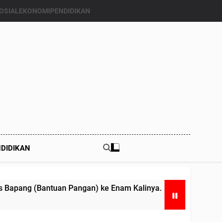
OSIAL
EKONOMI
PENDIDIKAN
DIDIKAN
n Pangan) ke Enam Kalinya.
Hari Anak Nasio
Juli 24, 2024