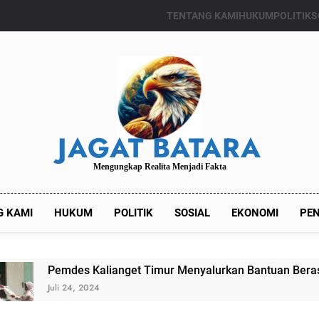
TENTANG KAMI
HUKUM
POLITIK
S
JAGAT BATARA
Mengungkap Realita Menjadi Fakta
G KAMI
HUKUM
POLITIK
SOSIAL
EKONOMI
PEN
Kalianget Timur Menyalurkan Bantuan Beras Bapang (Bantua
024