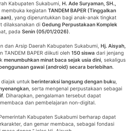
aerah Kabupaten Sukabumi,
H. Ade Suryaman, SH.,
mi membuka kegiatan
TANDEM BAPER (Tinggalkan
kaan)
, yang diperuntukkan bagi anak-anak tingkat
ut dilaksanakan di
Gedung Perpustakaan Komplek
aat, pada
Senin (05/01/2026)
.
an dan Arsip Daerah Kabupaten Sukabumi,
Hj. Aisyah,
n TANDEM BAPER diikuti oleh
150 siswa
dari jenjang
uk
menumbuhkan minat baca sejak usia dini
, sekaligus
penggunaan gawai (android) secara berlebihan
.
 diajak untuk
berinteraksi langsung dengan buku
,
menyenangkan
, serta mengenal perpustakaan sebagai
if
. Diharapkan, pengalaman tersebut dapat
 membaca dan pembelajaran non-digital.
Pemerintah Kabupaten Sukabumi berharap dapat
rkarakter, dan gemar membaca, sebagai fondasi