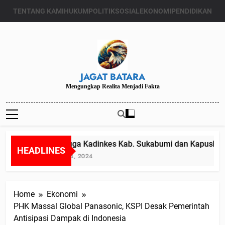
Skip
TENTANG KAMI
HUKUM
POLITIK
SOSIAL
EKONOMI
PENDIDIKAN
to
content
JAGAT BATARA
Mengungkap Realita Menjadi Fakta
Diduga Kadinkes Kab. Sukabumi dan Kapuskesma
HEADLINES
Juli 24, 2024
Home
Ekonomi
PHK Massal Global Panasonic, KSPI Desak Pemerintah
Antisipasi Dampak di Indonesia