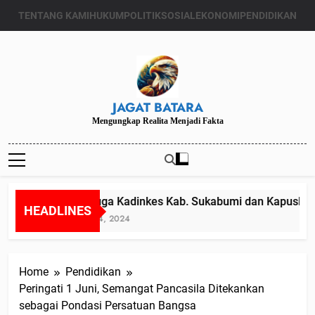
Skip
TENTANG KAMI
HUKUM
POLITIK
SOSIAL
EKONOMI
PENDIDIKAN
to
content
JAGAT BATARA
Mengungkap Realita Menjadi Fakta
Diduga Kadinkes Kab. Sukabumi dan Kapuskesma
HEADLINES
Juli 24, 2024
Home
Pendidikan
Peringati 1 Juni, Semangat Pancasila Ditekankan
sebagai Pondasi Persatuan Bangsa