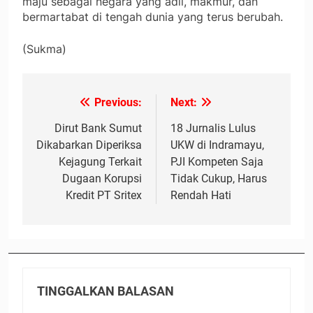
maju sebagai negara yang adil, makmur, dan
bermartabat di tengah dunia yang terus berubah.
(Sukma)
Previous:
Next:
Navigasi
pos
Dirut Bank Sumut
18 Jurnalis Lulus
Dikabarkan Diperiksa
UKW di Indramayu,
Kejagung Terkait
PJI Kompeten Saja
Dugaan Korupsi
Tidak Cukup, Harus
Kredit PT Sritex
Rendah Hati
TINGGALKAN BALASAN