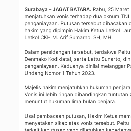
Surabaya – JAGAT BATARA.
Rabu, 25 Maret 2
menjatuhkan vonis terhadap dua oknum TNI A
penganiayaan. Putusan tersebut dibacakan d
hakim yang dipimpin Hakim Ketua Letkol La
Letkol CKH M. Arif Sumarno, SH, MH.
Dalam persidangan tersebut, terdakwa Pelt
Denmako Kodiklatal, serta Lettu Sunarto, di
penganiayaan. Keduanya dinilai melanggar P
Undang Nomor 1 Tahun 2023.
Majelis hakim menjatuhkan hukuman penjar
Vonis ini lebih ringan dibandingkan tuntutan
menuntut hukuman lima bulan penjara.
Usai pembacaan putusan, Hakim Ketua memb
menyatakan sikap atas vonis tersebut. Peltu 
terkait keputusan yang dijatuhkan kepadanya