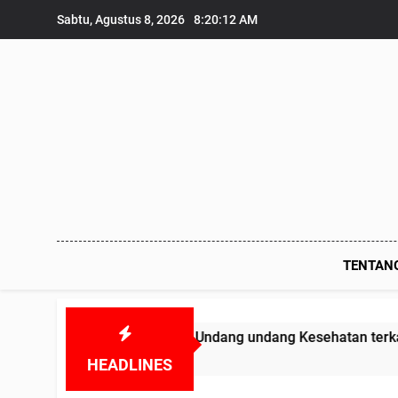
Skip
Sabtu, Agustus 8, 2026
8:20:13 AM
to
content
TENTAN
esmas melanggar Undang undang Kesehatan terkait Obat-obat
HEADLINES