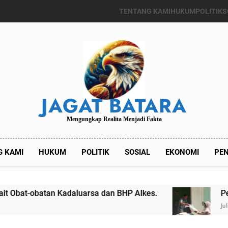
TENTANG KAMI
HUKUM
POLITIK
S
JAGAT BATARA
Mengungkap Realita Menjadi Fakta
G KAMI
HUKUM
POLITIK
SOSIAL
EKONOMI
PEN
an Kadaluarsa dan BHP Alkes.
Pemdes Kalian
Juli 24, 2024