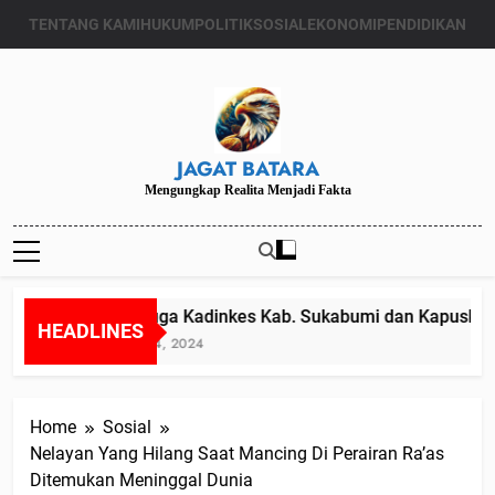
Skip
TENTANG KAMI
HUKUM
POLITIK
SOSIAL
EKONOMI
PENDIDIKAN
to
content
JAGAT BATARA
Mengungkap Realita Menjadi Fakta
Diduga Kadinkes Kab. Sukabumi dan Kapuskesma
HEADLINES
Juli 24, 2024
Home
Sosial
Nelayan Yang Hilang Saat Mancing Di Perairan Ra’as
Ditemukan Meninggal Dunia