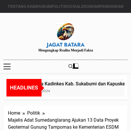
Skip
TENTANG KAMI
HUKUM
POLITIK
SOSIAL
EKONOMI
PENDIDIKAN
to
content
JAGAT BATARA
Mengungkap Realita Menjadi Fakta
Diduga Kadinkes Kab. Sukabumi dan Kapuskesmas 
HEADLINES
Juli 24, 2024
Home
Politik
Majelis Adat Sumedanglarang Ajukan 13 Data Proyek
Geotermal Gunung Tampomas ke Kementerian ESDM