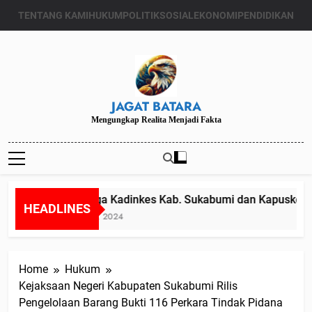
Skip
TENTANG KAMI
HUKUM
POLITIK
SOSIAL
EKONOMI
PENDIDIKAN
to
content
JAGAT BATARA
Mengungkap Realita Menjadi Fakta
Diduga Kadinkes Kab. Sukabumi dan Kapuskesmas
HEADLINES
Juli 24, 2024
Home
Hukum
Kejaksaan Negeri Kabupaten Sukabumi Rilis
Pengelolaan Barang Bukti 116 Perkara Tindak Pidana