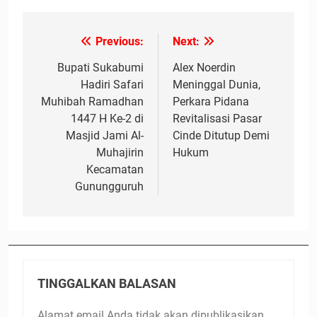
Previous:
Next:
Navigasi
pos
Bupati Sukabumi
Alex Noerdin
Hadiri Safari
Meninggal Dunia,
Muhibah Ramadhan
Perkara Pidana
1447 H Ke-2 di
Revitalisasi Pasar
Masjid Jami Al-
Cinde Ditutup Demi
Muhajirin
Hukum
Kecamatan
Gunungguruh
TINGGALKAN BALASAN
Alamat email Anda tidak akan dipublikasikan.