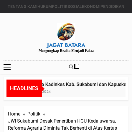
Skip
TENTANG KAMI
HUKUM
POLITIK
SOSIAL
EKONOMI
PENDIDIKAN
to
content
JAGAT BATARA
Mengungkap Realita Menjadi Fakta
Diduga Kadinkes Kab. Sukabumi dan Kapuskesmas 
HEADLINES
Juli 24, 2024
Home
Politik
JWI Sukabumi Desak Penertiban HGU Kedaluwarsa,
Reforma Agraria Diminta Tak Berhenti di Atas Kertas