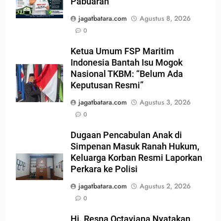
Pabuaran
jagatbatara.com
Agustus 8, 2026
0
Ketua Umum FSP Maritim
Indonesia Bantah Isu Mogok
Nasional TKBM: “Belum Ada
Keputusan Resmi”
jagatbatara.com
Agustus 3, 2026
0
Dugaan Pencabulan Anak di
Simpenan Masuk Ranah Hukum,
Keluarga Korban Resmi Laporkan
Perkara ke Polisi
jagatbatara.com
Agustus 2, 2026
0
Hj. Resna Octaviana Nyatakan