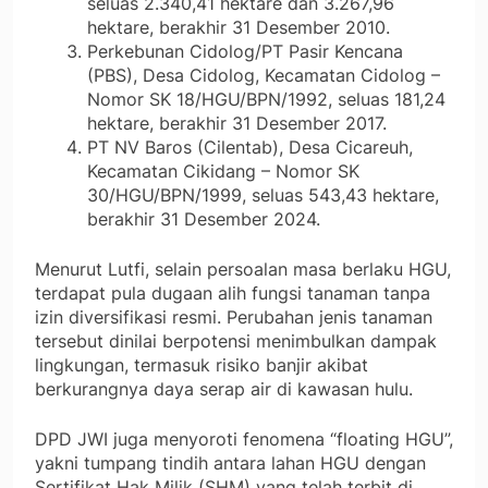
seluas 2.340,41 hektare dan 3.267,96
hektare, berakhir 31 Desember 2010.
Perkebunan Cidolog/PT Pasir Kencana
(PBS), Desa Cidolog, Kecamatan Cidolog –
Nomor SK 18/HGU/BPN/1992, seluas 181,24
hektare, berakhir 31 Desember 2017.
PT NV Baros (Cilentab), Desa Cicareuh,
Kecamatan Cikidang – Nomor SK
30/HGU/BPN/1999, seluas 543,43 hektare,
berakhir 31 Desember 2024.
Menurut Lutfi, selain persoalan masa berlaku HGU,
terdapat pula dugaan alih fungsi tanaman tanpa
izin diversifikasi resmi. Perubahan jenis tanaman
tersebut dinilai berpotensi menimbulkan dampak
lingkungan, termasuk risiko banjir akibat
berkurangnya daya serap air di kawasan hulu.
DPD JWI juga menyoroti fenomena “floating HGU”,
yakni tumpang tindih antara lahan HGU dengan
Sertifikat Hak Milik (SHM) yang telah terbit di