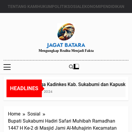
Skip
TENTANG KAMI
HUKUM
POLITIK
SOSIAL
EKONOMI
PENDIDIKAN
to
content
JAGAT BATARA
Mengungkap Realita Menjadi Fakta
Diduga Kadinkes Kab. Sukabumi dan Kapuskesmas
HEADLINES
Juli 24, 2024
Home
Sosial
Bupati Sukabumi Hadiri Safari Muhibah Ramadhan
1447 H Ke-2 di Masjid Jami Al-Muhajirin Kecamatan