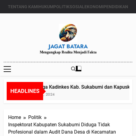
Skip
TENTANG KAMI
HUKUM
POLITIK
SOSIAL
EKONOMI
PENDIDIKAN
to
content
JAGAT BATARA
Mengungkap Realita Menjadi Fakta
Diduga Kadinkes Kab. Sukabumi dan Kapuskesma
HEADLINES
Juli 24, 2024
Home
Politik
Inspektorat Kabupaten Sukabumi Diduga Tidak
Profesional dalam Audit Dana Desa di Kecamatan