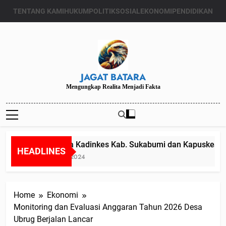
Skip
TENTANG KAMI
HUKUM
POLITIK
SOSIAL
EKONOMI
PENDIDIKAN
to
content
JAGAT BATARA
Mengungkap Realita Menjadi Fakta
Diduga Kadinkes Kab. Sukabumi dan Kapuskesmas 
HEADLINES
Juli 24, 2024
Home
Ekonomi
Monitoring dan Evaluasi Anggaran Tahun 2026 Desa
Ubrug Berjalan Lancar