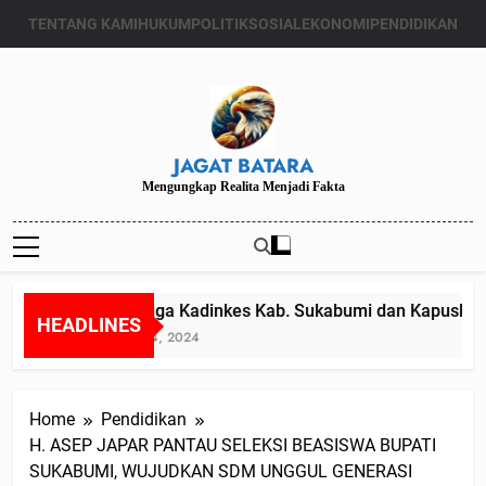
Skip
TENTANG KAMI
HUKUM
POLITIK
SOSIAL
EKONOMI
PENDIDIKAN
to
content
JAGAT BATARA
Mengungkap Realita Menjadi Fakta
Diduga Kadinkes Kab. Sukabumi dan Kapuskesma
HEADLINES
Juli 24, 2024
Home
Pendidikan
H. ASEP JAPAR PANTAU SELEKSI BEASISWA BUPATI
SUKABUMI, WUJUDKAN SDM UNGGUL GENERASI