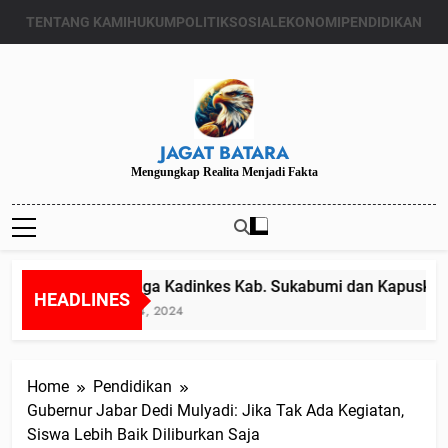
Skip
TENTANG KAMI
HUKUM
POLITIK
SOSIAL
EKONOMI
PENDIDIKAN
to
content
JAGAT BATARA
Mengungkap Realita Menjadi Fakta
Diduga Kadinkes Kab. Sukabumi dan Kapuskesma
HEADLINES
Juli 24, 2024
Home
Pendidikan
Gubernur Jabar Dedi Mulyadi: Jika Tak Ada Kegiatan,
Siswa Lebih Baik Diliburkan Saja