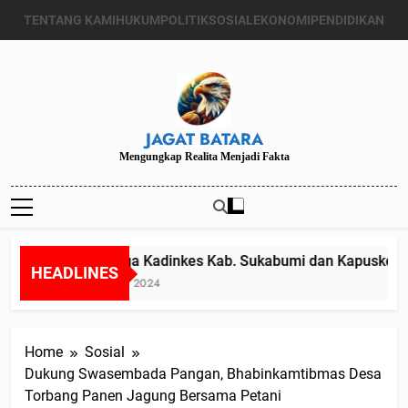
Skip
TENTANG KAMI
HUKUM
POLITIK
SOSIAL
EKONOMI
PENDIDIKAN
to
content
JAGAT BATARA
Mengungkap Realita Menjadi Fakta
Diduga Kadinkes Kab. Sukabumi dan Kapuskesmas 
HEADLINES
Juli 24, 2024
Home
Sosial
Dukung Swasembada Pangan, Bhabinkamtibmas Desa
Torbang Panen Jagung Bersama Petani