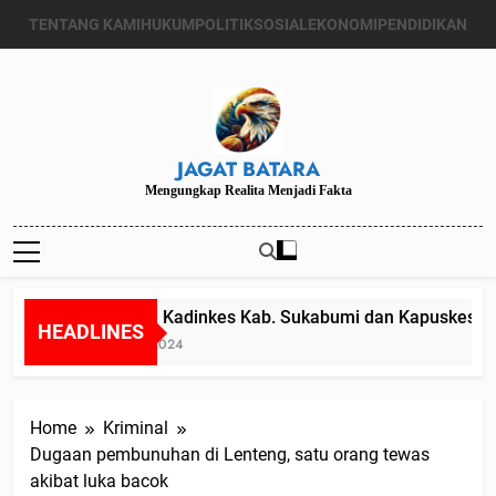
Skip
TENTANG KAMI
HUKUM
POLITIK
SOSIAL
EKONOMI
PENDIDIKAN
to
content
JAGAT BATARA
Mengungkap Realita Menjadi Fakta
Diduga Kadinkes Kab. Sukabumi dan Kapuskesmas m
HEADLINES
Juli 24, 2024
Home
Kriminal
Dugaan pembunuhan di Lenteng, satu orang tewas
akibat luka bacok