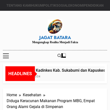
Skip
TENTANG KAMI
HUKUM
POLITIK
SOSIAL
EKONOMI
PENDIDIKAN
to
content
JAGAT BATARA
Mengungkap Realita Menjadi Fakta
Diduga Kadinkes Kab. Sukabumi dan Kapuskesmas me
HEADLINES
Juli 24, 2024
Home
Kesehatan
Diduga Keracunan Makanan Program MBG, Empat
Orang Alami Gejala di Simpenan