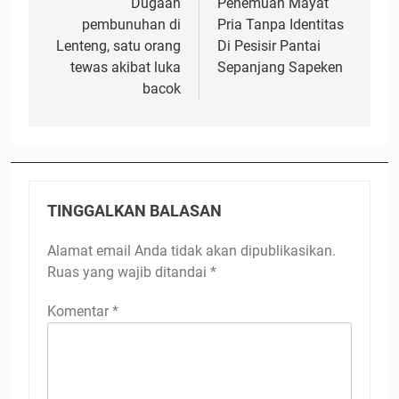
pos
Dugaan
Penemuan Mayat
pembunuhan di
Pria Tanpa Identitas
Lenteng, satu orang
Di Pesisir Pantai
tewas akibat luka
Sepanjang Sapeken
bacok
TINGGALKAN BALASAN
Alamat email Anda tidak akan dipublikasikan.
Ruas yang wajib ditandai
*
Komentar
*