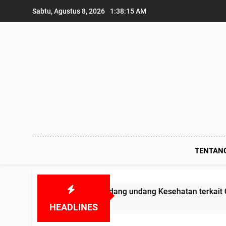
Skip
Sabtu, Agustus 8, 2026
1:38:17 AM
to
content
TENTAN
r Undang undang Kesehatan terkait Obat-obatan Kadaluarsa 
HEADLINES