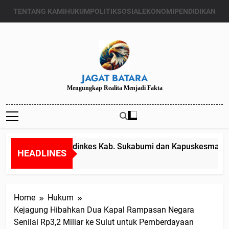
Skip
TENTANG KAMI
HUKUM
POLITIK
SOSIAL
EKONOMI
PENDIDIKAN
to
content
JAGAT BATARA
Mengungkap Realita Menjadi Fakta
Diduga Kadinkes Kab. Sukabumi dan Kapuskesmas mela
HEADLINES
Juli 24, 2024
Home
Hukum
Kejagung Hibahkan Dua Kapal Rampasan Negara
Senilai Rp3,2 Miliar ke Sulut untuk Pemberdayaan