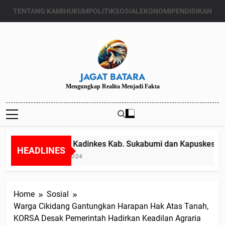
Skip
TENTANG KAMI
HUKUM
POLITIK
SOSIAL
EKONOMI
PENDIDIKAN
to
content
JAGAT BATARA
Mengungkap Realita Menjadi Fakta
Diduga Kadinkes Kab. Sukabumi dan Kapuskesmas m
HEADLINES
Juli 24, 2024
Home
Sosial
Warga Cikidang Gantungkan Harapan Hak Atas Tanah,
KORSA Desak Pemerintah Hadirkan Keadilan Agraria