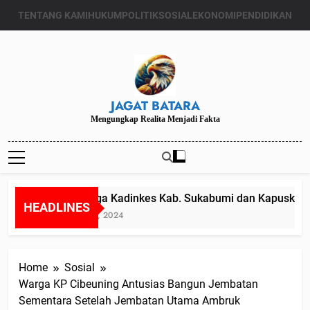
Skip
TENTANG KAMI
HUKUM
POLITIK
SOSIAL
EKONOMI
PENDIDIKAN
to
content
JAGAT BATARA
Mengungkap Realita Menjadi Fakta
Diduga Kadinkes Kab. Sukabumi dan Kapuskesma
HEADLINES
Juli 24, 2024
Home
Sosial
Warga KP Cibeuning Antusias Bangun Jembatan
Sementara Setelah Jembatan Utama Ambruk