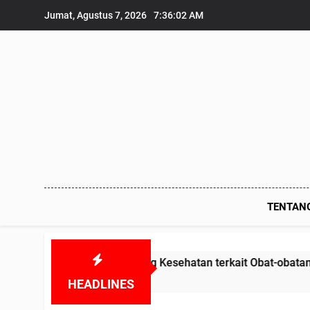
Skip
Jumat, Agustus 7, 2026
7:36:04 AM
to
content
TENTAN
ang Kesehatan terkait Obat-obatan Kadaluarsa dan BHP Alk
HEADLINES