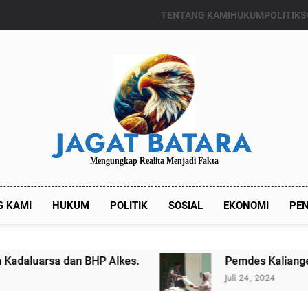
TENTANG KAMI
HUKUM
POLITIK
S
JAGAT BATARA
Mengungkap Realita Menjadi Fakta
G KAMI
HUKUM
POLITIK
SOSIAL
EKONOMI
PEN
es.
Pemdes Kalianget Timur Menyalurkan Ban
Juli 24, 2024