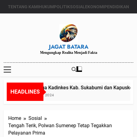
Skip
TENTANG KAMI
HUKUM
POLITIK
SOSIAL
EKONOMI
PENDIDIKAN
to
content
JAGAT BATARA
Mengungkap Realita Menjadi Fakta
Diduga Kadinkes Kab. Sukabumi dan Kapuskesmas
HEADLINES
Juli 24, 2024
Home
Sosial
Tengah Terik, Polwan Sumenep Tetap Tegakkan
Pelayanan Prima