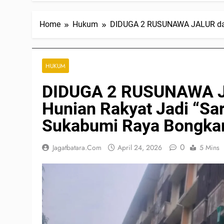
Home
Hukum
DIDUGA 2 RUSUNAWA JALUR dan 
HUKUM
DIDUGA 2 RUSUNAWA J
Hunian Rakyat Jadi “S
Sukabumi Raya Bongkar
0
Jagatbatara.com
April 24, 2026
5 Mins