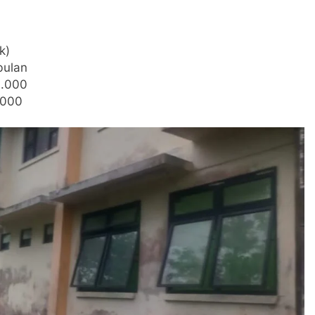
k)
bulan
0.000
.000