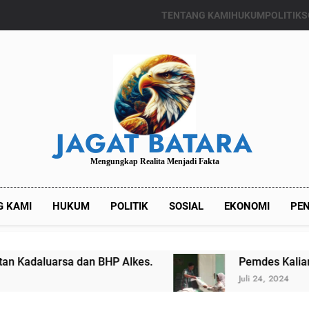
TENTANG KAMI
HUKUM
POLITIK
S
JAGAT BATARA
Mengungkap Realita Menjadi Fakta
G KAMI
HUKUM
POLITIK
SOSIAL
EKONOMI
PEN
lkes.
Pemdes Kalianget Timur Menyalurkan 
Juli 24, 2024