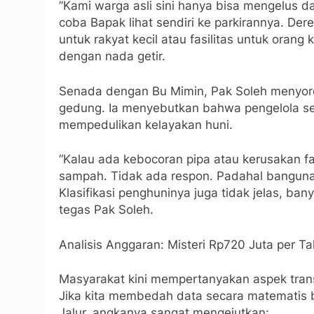
​”Kami warga asli sini hanya bisa mengelus d
coba Bapak lihat sendiri ke parkirannya. Dere
untuk rakyat kecil atau fasilitas untuk ora
dengan nada getir.
​Senada dengan Bu Mimin, Pak Soleh menyoro
gedung. Ia menyebutkan bahwa pengelola s
mempedulikan kelayakan huni.
“Kalau ada kebocoran pipa atau kerusakan fa
sampah. Tidak ada respon. Padahal bangunan
Klasifikasi penghuninya juga tidak jelas, ba
tegas Pak Soleh.
​Analisis Anggaran: Misteri Rp720 Juta per T
​Masyarakat kini mempertanyakan aspek tran
Jika kita membedah data secara matematis b
Jalur, angkanya sangat mengejutkan: