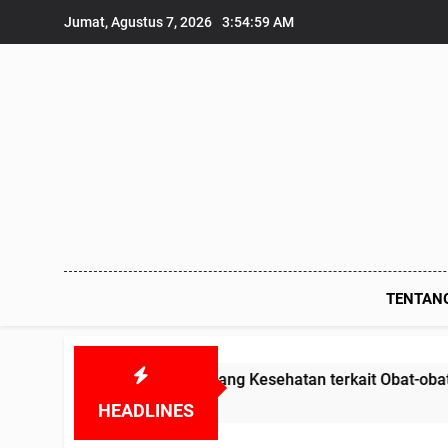
Skip
Jumat, Agustus 7, 2026
3:55:00 AM
to
content
TENTAN
undang Kesehatan terkait Obat-obatan Kadaluarsa dan BHP A
HEADLINES