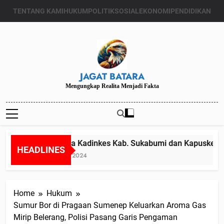
Skip
TENTANG KAMI
HUKUM
POLITIK
SOSIAL
EKONOMI
PENDIDIKAN
to
content
JAGAT BATARA
Mengungkap Realita Menjadi Fakta
Diduga Kadinkes Kab. Sukabumi dan Kapuskesmas 
HEADLINES
Juli 24, 2024
Home
Hukum
Sumur Bor di Pragaan Sumenep Keluarkan Aroma Gas
Mirip Belerang, Polisi Pasang Garis Pengaman