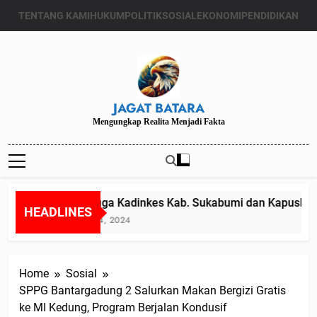
Skip
TENTANG KAMI
HUKUM
POLITIK
SOSIAL
EKONOMI
PENDIDIKAN
to
content
JAGAT BATARA
Mengungkap Realita Menjadi Fakta
Diduga Kadinkes Kab. Sukabumi dan Kapuskesma
HEADLINES
Juli 24, 2024
Home
Sosial
SPPG Bantargadung 2 Salurkan Makan Bergizi Gratis
ke MI Kedung, Program Berjalan Kondusif