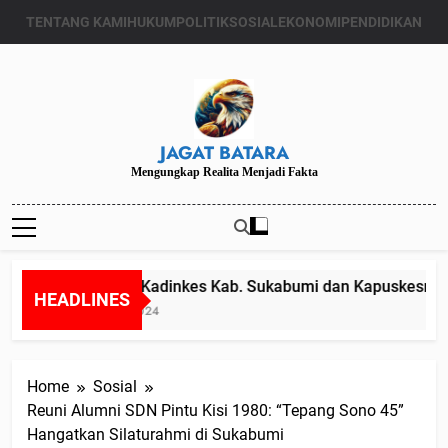
Skip
TENTANG KAMI
HUKUM
POLITIK
SOSIAL
EKONOMI
PENDIDIKAN
to
content
JAGAT BATARA
Mengungkap Realita Menjadi Fakta
Diduga Kadinkes Kab. Sukabumi dan Kapuskesmas me
HEADLINES
Juli 24, 2024
Home
Sosial
Reuni Alumni SDN Pintu Kisi 1980: “Tepang Sono 45”
Hangatkan Silaturahmi di Sukabumi